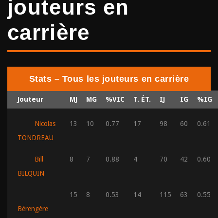
jouteurs en
carrière
Stats – Tous les jouteurs en carrière
Jouteur
MJ
MG
%VIC
T. ÉT.
IJ
IG
%IG
Nicolas
13
10
0.77
17
98
60
0.61
TONDREAU
Bill
8
7
0.88
4
70
42
0.60
BILQUIN
15
8
0.53
14
115
63
0.55
Bérengère