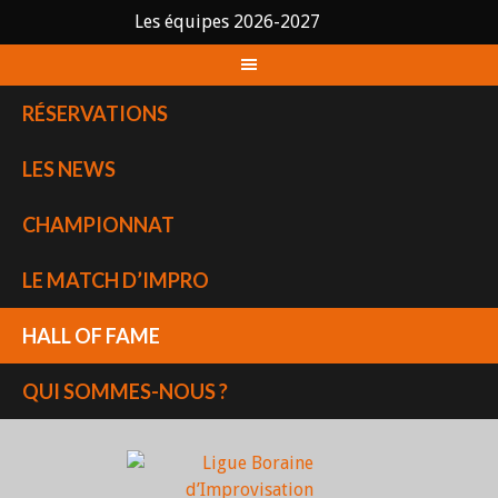
Les équipes 2026-2027
Skip
to
content
RÉSERVATIONS
LES NEWS
CHAMPIONNAT
LE MATCH D’IMPRO
HALL OF FAME
QUI SOMMES-NOUS ?