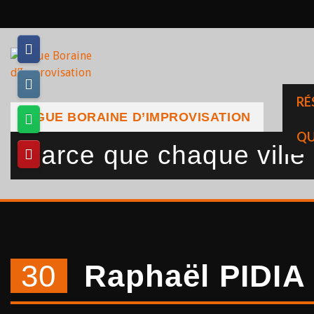
Skip
to
content
RÉ
LIGUE BORAINE D’IMPROVISATION
QU
Parce que chaque ville a
30
Raphaël PIDIA