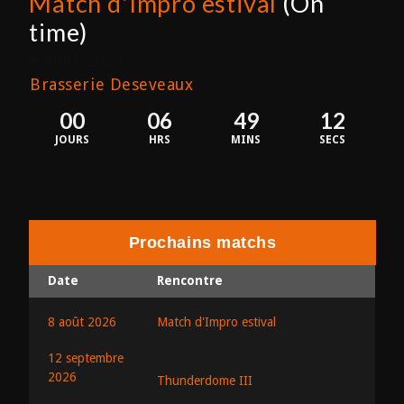
Match d'Impro estival
(On
time)
8 août 2026
Brasserie Deseveaux
00
06
49
12
JOURS
HRS
MINS
SECS
Prochains matchs
Date
Rencontre
8 août 2026
Match d'Impro estival
12 septembre
2026
Thunderdome III