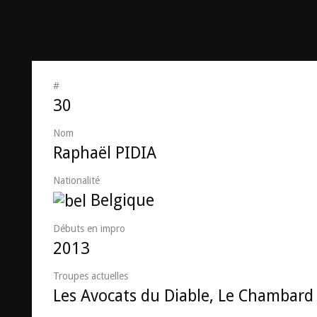
#
30
Nom
Raphaël PIDIA
Nationalité
Belgique
Débuts en impro
2013
Troupes actuelles
Les Avocats du Diable, Le Chambard