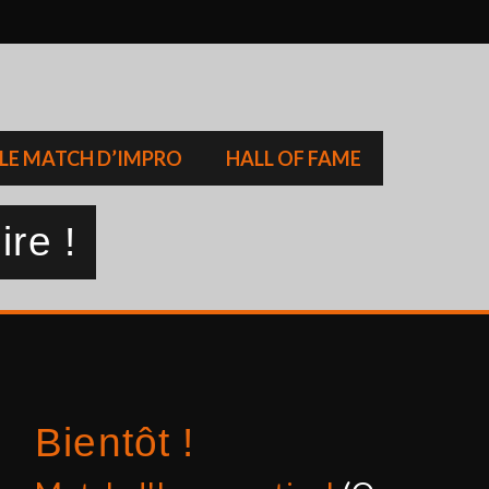
LE MATCH D’IMPRO
HALL OF FAME
ire !
Bientôt !