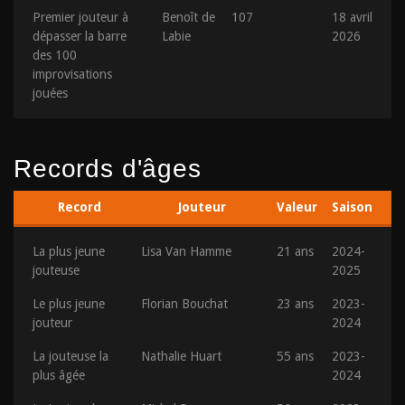
Premier jouteur à
Benoît de
107
18 avril
dépasser la barre
Labie
2026
des 100
improvisations
jouées
Records d'âges
Record
Jouteur
Valeur
Saison
La plus jeune
Lisa Van Hamme
21 ans
2024-
jouteuse
2025
Le plus jeune
Florian Bouchat
23 ans
2023-
jouteur
2024
La jouteuse la
Nathalie Huart
55 ans
2023-
plus âgée
2024