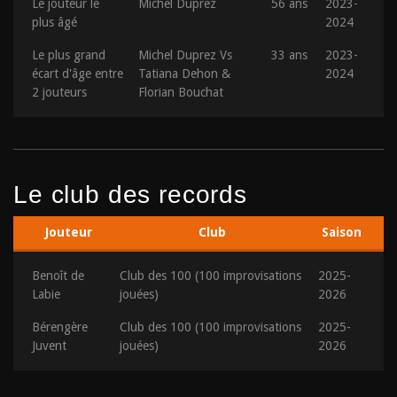
Le jouteur le
Michel Duprez
56 ans
2023-
plus âgé
2024
Le plus grand
Michel Duprez Vs
33 ans
2023-
écart d'âge entre
Tatiana Dehon &
2024
2 jouteurs
Florian Bouchat
Le club des records
Jouteur
Club
Saison
Benoît de
Club des 100 (100 improvisations
2025-
Labie
jouées)
2026
Bérengère
Club des 100 (100 improvisations
2025-
Juvent
jouées)
2026