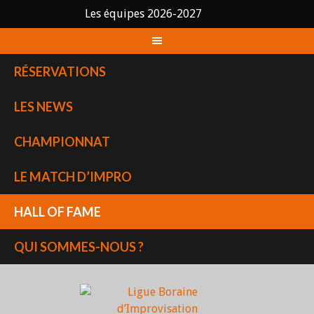
Les équipes 2026-2027
Skip
to
content
RÉSERVATIONS
LES NEWS
CHAMPIONNAT
LE MATCH D’IMPRO
HALL OF FAME
QUI SOMMES-NOUS ?