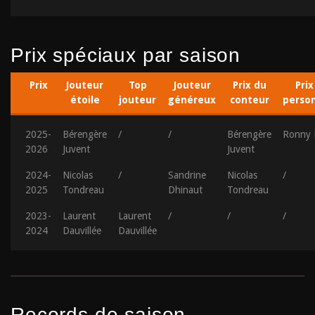
Prix spéciaux par saison
Prix
Jouteur
Top
Jouteur
Prix du
Prix
étoile
jouteur
généreux
conteur
perso
2025-
Bérengère
/
/
Bérengère
Ronny 
2026
Juvent
Juvent
2024-
Nicolas
/
Sandrine
Nicolas
/
2025
Tondreau
Dhinaut
Tondreau
2023-
Laurent
Laurent
/
/
/
2024
Dauvillée
Dauvillée
Records de saison