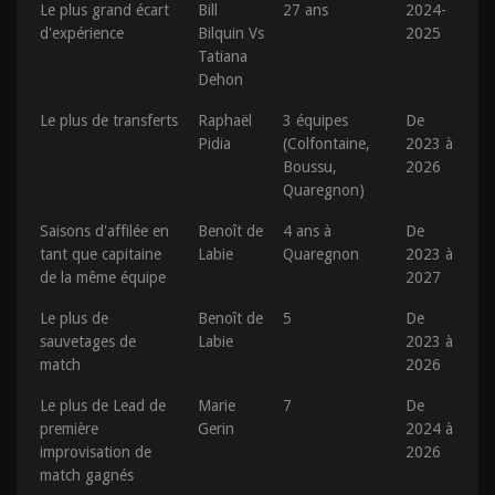
Le plus grand écart
Bill
27 ans
2024-
d'expérience
Bilquin Vs
2025
Tatiana
Dehon
Le plus de transferts
Raphaël
3 équipes
De
Pidia
(Colfontaine,
2023 à
Boussu,
2026
Quaregnon)
Saisons d'affilée en
Benoît de
4 ans à
De
tant que capitaine
Labie
Quaregnon
2023 à
de la même équipe
2027
Le plus de
Benoît de
5
De
sauvetages de
Labie
2023 à
match
2026
Le plus de Lead de
Marie
7
De
première
Gerin
2024 à
improvisation de
2026
match gagnés