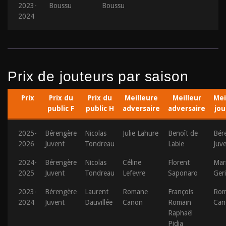
2023-
Boussu
Boussu
2024
Prix de jouteurs par saison
Prix
Prix du
Prix du
Meilleure
Meilleur
Mei
public F
public H
adversaire
adversaire
jo
2025-
Bérengère
Nicolas
Julie Lahure
Benoît de
Bér
2026
Juvent
Tondreau
Labie
Juv
2024-
Bérengère
Nicolas
Céline
Florent
Mar
2025
Juvent
Tondreau
Lefevre
Saponaro
Ger
2023-
Bérengère
Laurent
Romane
François
Rom
2024
Juvent
Dauvillée
Canon
Romain
Can
Raphaël
Pidia