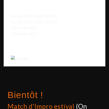
lbi_avril2024_abp-HD-060
lbi_avril2024_abp-HD-111
Carte Loïc test 1
Carte Loïc test 1
Bientôt !
Match d'Impro estival
(On