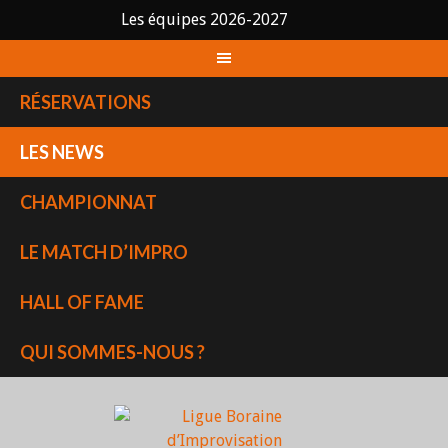
Les équipes 2026-2027
Skip
to
content
RÉSERVATIONS
LES NEWS
CHAMPIONNAT
LE MATCH D’IMPRO
HALL OF FAME
QUI SOMMES-NOUS ?