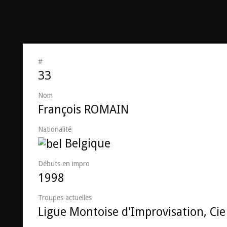
#
33
Nom
François ROMAIN
Nationalité
Belgique
Débuts en impro
1998
Troupes actuelles
Ligue Montoise d'Improvisation, Ci