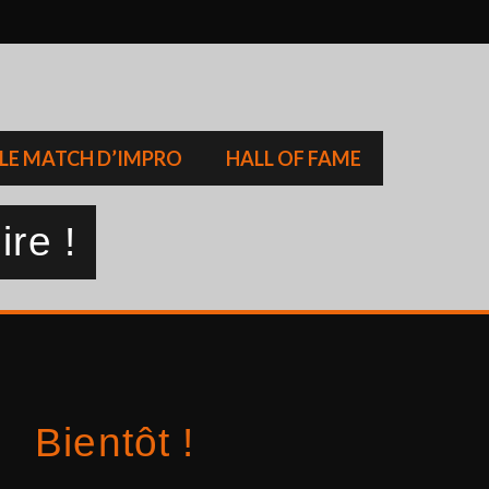
LE MATCH D’IMPRO
HALL OF FAME
ire !
Bientôt !