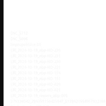
DSC_5712
DSC_5698
Impropolititre 03
LBI_2024-10-19_abp-HD-236
LBI_2024-10-19_abp-HD-231
LBI_2024-10-19_abp-HD-230
LBI_2024-10-19_abp-HD-221
LBI_2024-10-19_abp-HD-155
LBI_2024-10-19_abp-HD-151
LBI_2024-10-19_abp-HD-026
LBI_2024-10-19_abp-HD-021
LBI_2024-10-19_teasers_abp-005
375338042_295359156435047_6139521554957932769