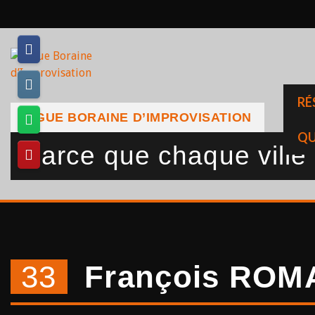
Skip
to
content
RÉ
LIGUE BORAINE D’IMPROVISATION
QU
Parce que chaque ville a
33
François ROM