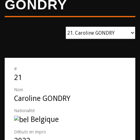
GONDRY
#
21
Nom
Caroline GONDRY
Nationalité
Belgique
Débuts en impro