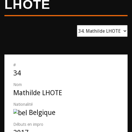
LHOTE
#
34
Nom
Mathilde LHOTE
Nationalité
Belgique
Débuts en impro