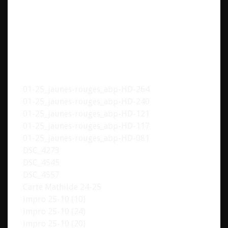
01-25_jaunes-rouges_abp-HD-264
01-25_jaunes-rouges_abp-HD-240
01-25_jaunes-rouges_abp-HD-121
01-25_jaunes-rouges_abp-HD-117
01-25_jaunes-rouges_abp-HD-081
DSC_4273
DSC_4545
DSC_4557
Carte Mathilde 24-25
impro 25-10 (10)
impro 25-10 (24)
impro 25-10 (20)