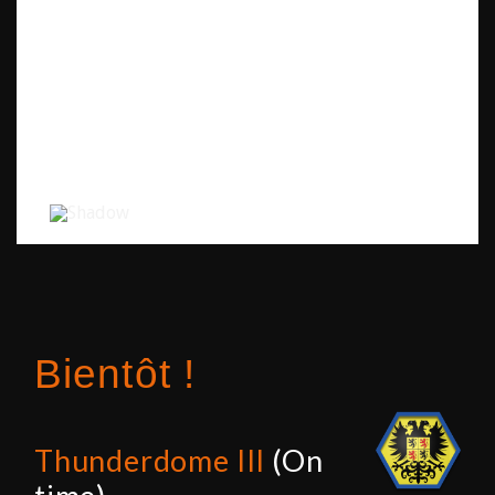
Bientôt !
Thunderdome III
(On