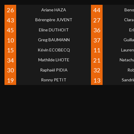
26
44
Ariane HAZA
Beno
43
27
Bérengère JUVENT
Clar
45
36
Eline DUTHOIT
Er
10
37
Greg BAUMANN
Guil
15
11
Kévin ECOBECQ
Laure
34
21
Mathilde LHOTE
Natac
30
32
Raphaël PIDIA
Ro
19
13
Ronny PETIT
Sandr