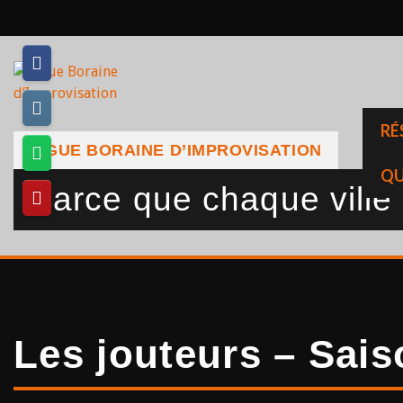
Skip
to
content
RÉ
LIGUE BORAINE D’IMPROVISATION
QU
Parce que chaque ville a
Les jouteurs – Sai