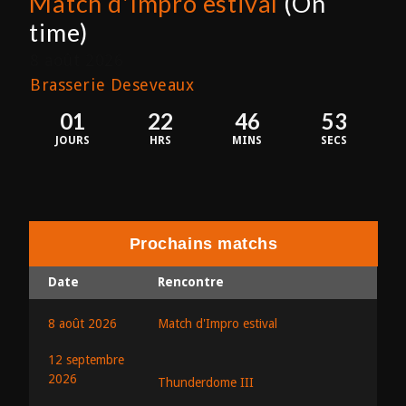
Match d'Impro estival
(On
time)
8 août 2026
Brasserie Deseveaux
01
22
46
53
JOURS
HRS
MINS
SECS
Prochains matchs
Date
Rencontre
8 août 2026
Match d'Impro estival
12 septembre
2026
Thunderdome III