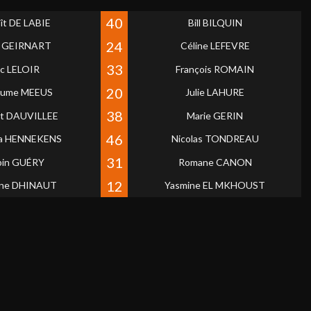
40
ît DE LABIE
Bill BILQUIN
24
a GEIRNART
Céline LEFEVRE
33
ic LELOIR
François ROMAIN
20
laume MEEUS
Julie LAHURE
38
nt DAUVILLEE
Marie GERIN
46
ha HENNEKENS
Nicolas TONDREAU
31
bin GUÉRY
Romane CANON
12
ine DHINAUT
Yasmine EL MKHOUST