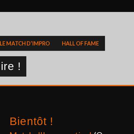
LE MATCH D’IMPRO
HALL OF FAME
ire !
Bientôt !