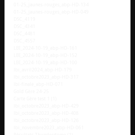
01-25_jaunes-rouges_abp-HD-134
01-25_jaunes-rouges_abp-HD-049
DSC_4119
DSC_4341
DSC_4481
DSC_4557
LBI_2024-10-19_abp-HD-161
LBI_2024-10-19_abp-HD-152
LBI_2024-10-19_abp-HD-100
lbi_avril2024_abp-HD-179
lbi_octobre2023_abp-HD-317
lbi-finale_abp-HD-071
Gold Gère 24-25
Carte Gère test 1 (1)
lbi_octobre2023_abp-HD-429
lbi_octobre2023_abp-HD-408
lbi_octobre2023_abp-HD-126
lbi_novembre2023_abp-HD-061
Résultats Thunderdome (1)