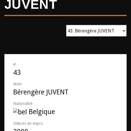
JUVENT
#
43
Nom
Bérengère JUVENT
Nationalité
Belgique
Débuts en impro