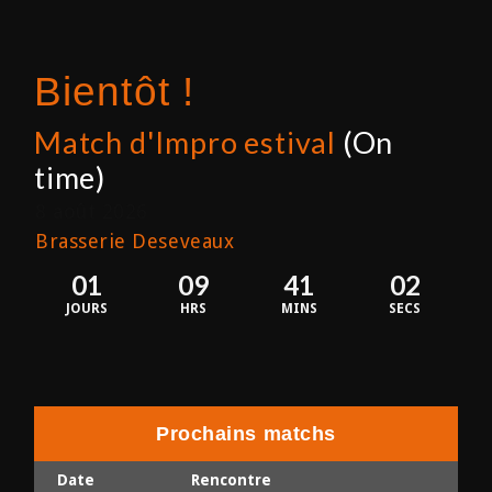
Bientôt !
Match d'Impro estival
(On
time)
8 août 2026
Brasserie Deseveaux
01
09
41
01
JOURS
HRS
MINS
SECS
Prochains matchs
Date
Rencontre