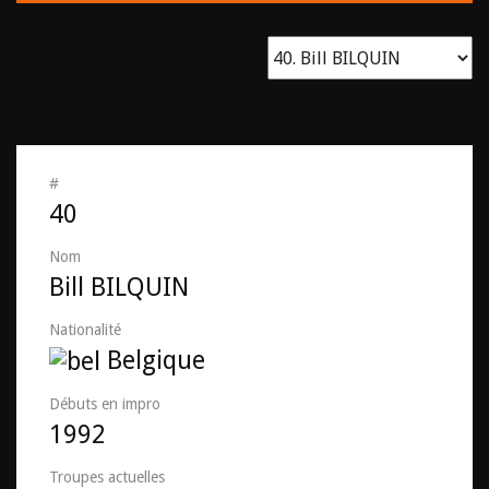
#
40
Nom
Bill BILQUIN
Nationalité
Belgique
Débuts en impro
1992
Troupes actuelles