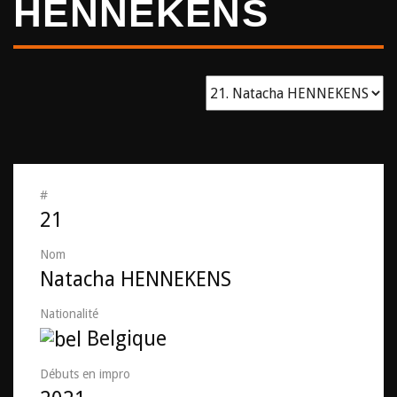
HENNEKENS
#
21
Nom
Natacha HENNEKENS
Nationalité
Belgique
Débuts en impro