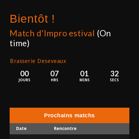
Bientôt !
Match d'Impro estival
(On
time)
8 août 2026
Brasserie Deseveaux
00
07
01
32
JOURS
HRS
MINS
SECS
Prochains matchs
Date
Rencontre