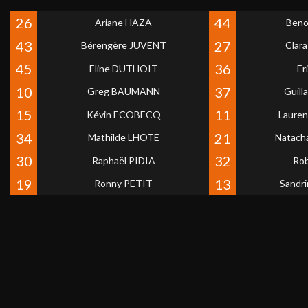
26
44
Ariane HAZA
Beno
43
27
Bérengère JUVENT
Clar
45
36
Eline DUTHOIT
Er
10
37
Greg BAUMANN
Guil
15
11
Kévin ECOBECQ
Laure
34
21
Mathilde LHOTE
Natac
30
32
Raphaël PIDIA
Ro
19
13
Ronny PETIT
Sandr