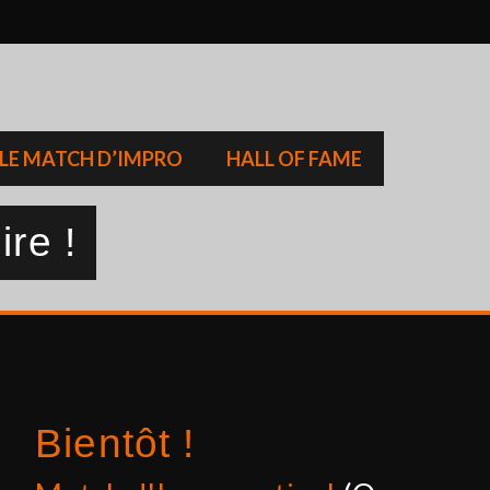
LE MATCH D’IMPRO
HALL OF FAME
ire !
Bientôt !