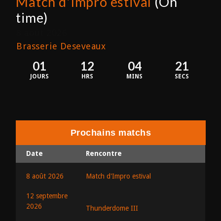
Match d'Impro estival
(On
time)
8 août 2026
Brasserie Deseveaux
01
12
04
21
JOURS
HRS
MINS
SECS
Prochains matchs
Date
Rencontre
8 août 2026
Match d'Impro estival
12 septembre
2026
Thunderdome III