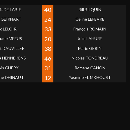
40
ît DE LABIE
Bill BILQUIN
24
a GEIRNART
Céline LEFEVRE
33
ic LELOIR
François ROMAIN
20
laume MEEUS
Julie LAHURE
38
nt DAUVILLEE
Marie GERIN
46
ha HENNEKENS
Nicolas TONDREAU
31
bin GUÉRY
Romane CANON
12
ine DHINAUT
Yasmine EL MKHOUST