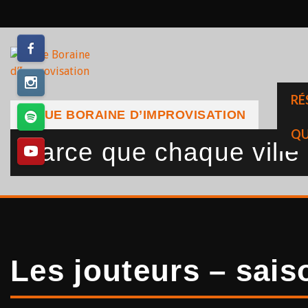
Skip
to
content
RÉ
LIGUE BORAINE D’IMPROVISATION
QU
Parce que chaque ville a
Les jouteurs – sais