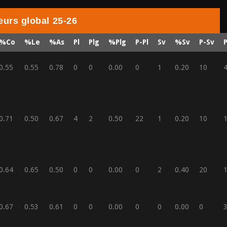
eurs global 25-26
%Co
%Le
%As
Pl
Plg
%Plg
P-Pl
Sv
%Sv
P-Sv
0.55
0.55
0.78
0
0
0.00
0
1
0.20
10
0.71
0.50
0.67
4
2
0.50
22
1
0.20
10
0.64
0.65
0.50
0
0
0.00
0
2
0.40
20
0.67
0.53
0.61
0
0
0.00
0
0
0.00
0