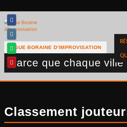
Skip
to
content
RÉ
LIGUE BORAINE D’IMPROVISATION
QU
Parce que chaque ville a
Classement jouteur