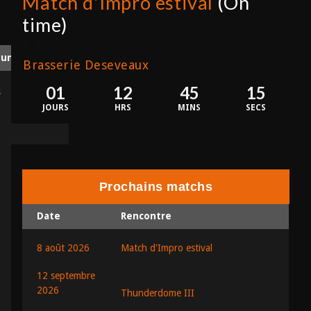
Match d'Impro estival
(On
time)
8 août 2026
Pun
P-PUB
Brasserie Deseveaux
01
12
45
15
4
27
JOURS
HRS
MINS
SECS
1
45
Prochains matchs
Date
Rencontre
1
22
8 août 2026
Match d'Impro estival
12 septembre
3
15
2026
Thunderdome III