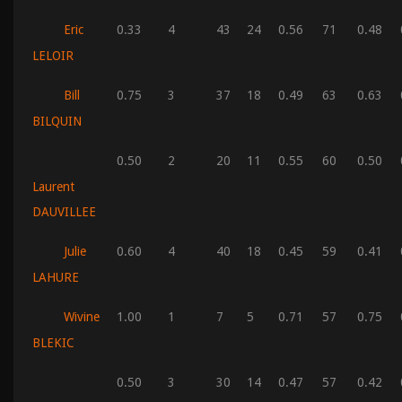
Eric
0.33
4
43
24
0.56
71
0.48
LELOIR
Bill
0.75
3
37
18
0.49
63
0.63
BILQUIN
0.50
2
20
11
0.55
60
0.50
Laurent
DAUVILLEE
Julie
0.60
4
40
18
0.45
59
0.41
LAHURE
Wivine
1.00
1
7
5
0.71
57
0.75
BLEKIC
0.50
3
30
14
0.47
57
0.42