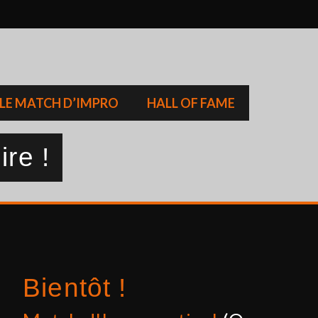
LE MATCH D’IMPRO
HALL OF FAME
ire !
Bientôt !