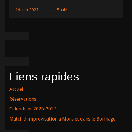
19 juin 2027
La Finale
0
1
4
18
Liens rapides
0
9
Accueil
0
10
Réservations
Calendrier 2026-2027
Match d’improvisation à Mons et dans le Borinage
0
6