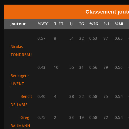
Classement jout
Jouteur
%VIC
T. ÉT.
IJ
IG
%IG
P-I
%Mi
0.57
8
51
32
0.63
87
0.65
Nicolas
TONDREAU
0.43
10
55
31
0.56
79
0.50
Bérengère
JUVENT
Benoît
0.40
4
38
22
0.58
75
0.54
DE LABIE
Greg
0.75
2
33
19
0.58
72
0.54
BAUMANN