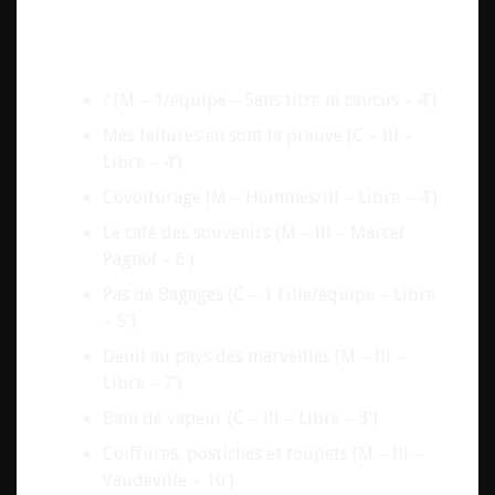
Récapitulatif
Titres joués
/ (M – 1/équipe – Sans titre ni caucus – 4′)
Mes fellures en sont la preuve (C – Ill –
Libre – 4′)
Covoiturage (M – Hommes/ill – Libre – 4′)
Le café des souvenirs (M – Ill – Marcel
Pagnol – 6′)
Pas de Bagages (C – 1 Fille/équipe – Libre
– 5′)
Deuil au pays des marveilles (M – Ill –
Libre – 7′)
Bain de vapeur (C – Ill – Libre – 3′)
Coiffures, postiches et toupets (M – Ill –
Vaudeville – 10′)