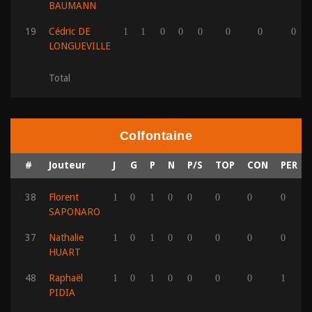
BAUMANN
19
Cédric DE
1
1
0
0
0
0
0
0
LONGUEVILLE
Total
Colfontaine
#
Jouteur
J
G
P
N
P/S
TOP
CON
PER
38
Florent
1
0
1
0
0
0
0
0
SAPONARO
37
Nathalie
1
0
1
0
0
0
0
0
HUART
48
Raphaël
1
0
1
0
0
0
0
1
PIDIA