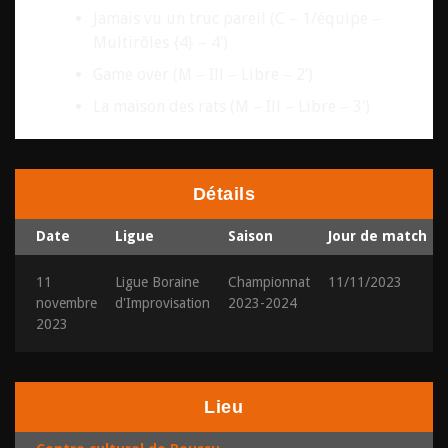
Jamais vu un truc pareil (C – 1/équipe –
Multirôles {4} – 4′)
Game over (M – Ill – Libre – 2′)
La maison des rats (M – Ill – Libre – 3′)
Détails
Date
Ligue
Saison
Jour de match
11
Ligue Boraine
Championnat
11/11/2023
novembre
d'Improvisation
2023-2024
2023
Lieu