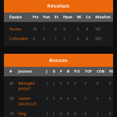
Résultats
Équipe
Pts
Pun
Et
Ppun
Mi
Co
Résultat
Boussu
10
7
2
2
5
4
VIC
Colfontaine
4
3
1
1
2
0
DEF
Boussu
#
Jouteur
J
G
P
N
P/S
TOP
CON
PER
43
Bérengère
1
1
0
0
0
0
0
0
JUVENT
29
Laurent
1
1
0
0
0
1
0
0
DAUVILLEE
10
Greg
1
1
0
0
0
0
1
0