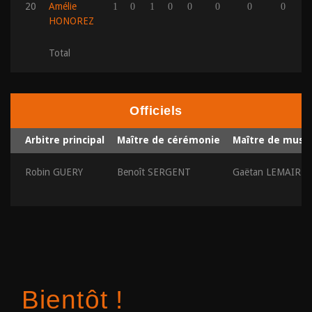
20
Amélie
1
0
1
0
0
0
0
0
HONOREZ
Total
Officiels
Arbitre principal
Maître de cérémonie
Maître de musi
Robin GUERY
Benoît SERGENT
Gaëtan LEMAIRE
Bientôt !