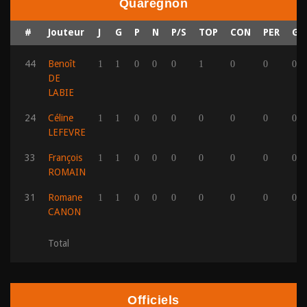
Quaregnon
#
Jouteur
J
G
P
N
P/S
TOP
CON
PER
GE
44
Benoît
1
1
0
0
0
1
0
0
0
DE
LABIE
24
Céline
1
1
0
0
0
0
0
0
0
LEFEVRE
33
François
1
1
0
0
0
0
0
0
0
ROMAIN
31
Romane
1
1
0
0
0
0
0
0
0
CANON
Total
Officiels