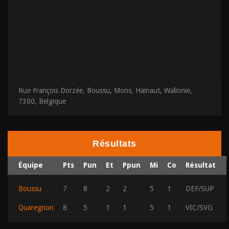
Rue François Dorzée, Boussu, Mons, Hainaut, Wallonie,
7300, Belgique
Résultats
Équipe
Pts
Pun
Et
Ppun
Mi
Co
Résultat
Boussu
7
8
2
2
5
1
DEF/SUP
Quaregnon
8
5
1
1
5
1
VIC/SVG