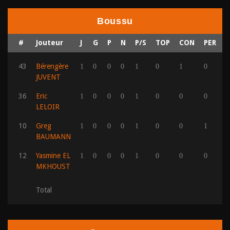
Boussu
#
Jouteur
J
G
P
N
P/S
TOP
CON
PER
43
Bérengère
1
0
0
0
1
0
1
0
0
JUVENT
36
Eric
1
0
0
0
1
0
0
0
0
LELOIR
10
Greg
1
0
0
0
1
0
0
1
0
BAUMANN
12
Yasmine EL
1
0
0
0
1
0
0
0
0
MKHOUST
Total