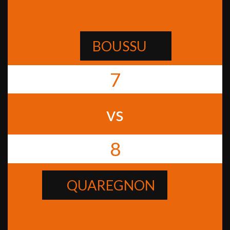
BOUSSU
7
vs
8
QUAREGNON