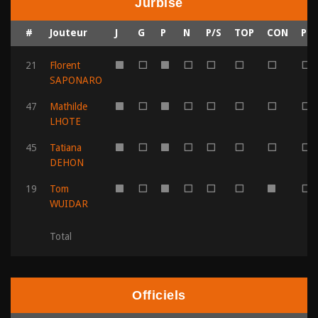
Jurbise
#
Jouteur
J
G
P
N
P/S
TOP
CON
PER
21
Florent
1
0
1
0
0
0
0
0
SAPONARO
47
Mathilde
1
0
1
0
0
0
0
0
LHOTE
45
Tatiana
1
0
1
0
0
0
0
0
DEHON
19
Tom
1
0
1
0
0
0
1
0
WUIDAR
Total
Officiels