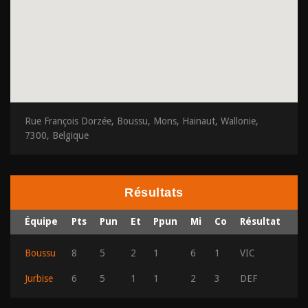
Rue François Dorzée, Boussu, Mons, Hainaut, Wallonie,
7300, Belgique
Résultats
Équipe
Pts
Pun
Et
Ppun
Mi
Co
Résultat
Boussu
8
5
2
1
6
1
VIC
Jurbise
6
5
1
1
2
3
DEF