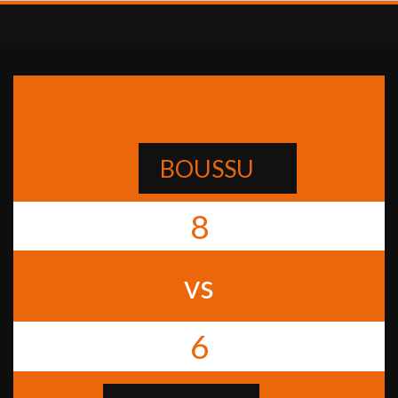
BOUSSU
8
vs
6