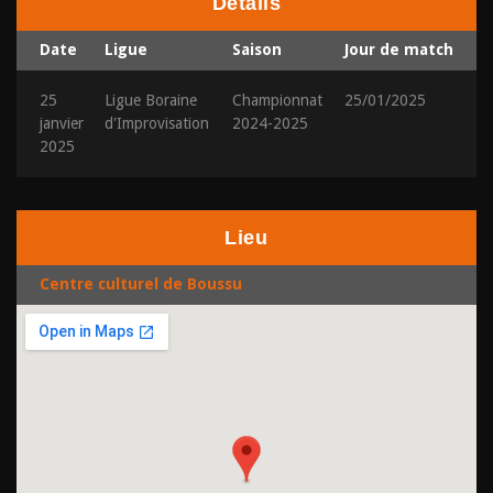
Détails
Date
Ligue
Saison
Jour de match
25
Ligue Boraine
Championnat
25/01/2025
janvier
d'Improvisation
2024-2025
2025
Lieu
Centre culturel de Boussu