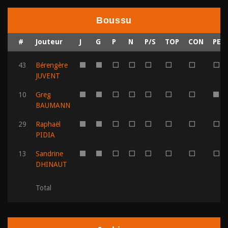
Boussu
#
Jouteur
J
G
P
N
P/S
TOP
CON
PER
43
Bérengère
1
1
0
0
0
0
0
0
JUVENT
10
Greg
1
1
0
0
0
0
0
1
BAUMANN
29
Raphaël
1
1
0
0
0
0
0
0
PIDIA
13
Sandrine
1
1
0
0
0
0
0
0
DHINAUT
Total