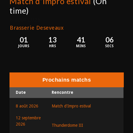
Match d'Impro estival
(On
time)
8 août 2026
Brasserie Deseveaux
01
13
41
05
JOURS
HRS
MINS
SECS
Prochains matchs
Date
Rencontre
8 août 2026
Match d'Impro estival
12 septembre
2026
Thunderdome III