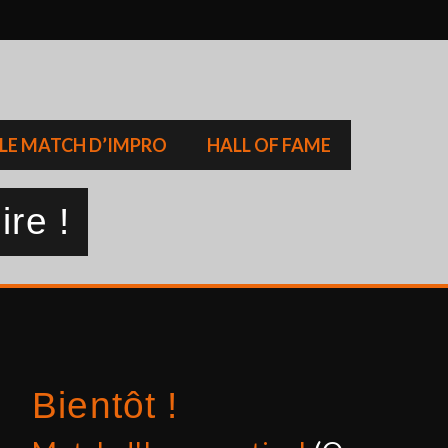
LE MATCH D’IMPRO
HALL OF FAME
ire !
Bientôt !