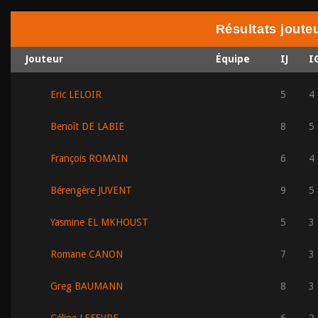
Résultats jout
Jouteur
Équipe
IJ
I
Eric LELOIR
5
4
Benoît DE LABIE
8
5
François ROMAIN
6
4
Bérengère JUVENT
9
5
Yasmine EL MKHOUST
5
3
Romane CANON
7
3
Greg BAUMANN
8
3