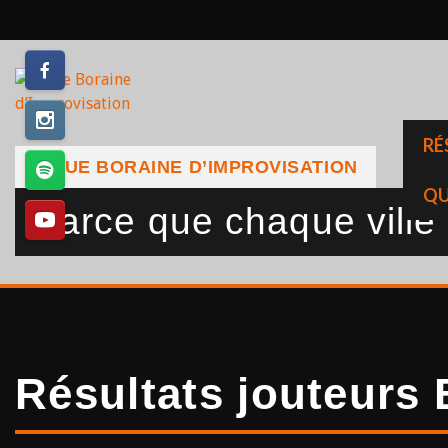
Skip
to
content
RÉ
LIGUE BORAINE D’IMPROVISATION
QU
Parce que chaque ville a
Résultats jouteur