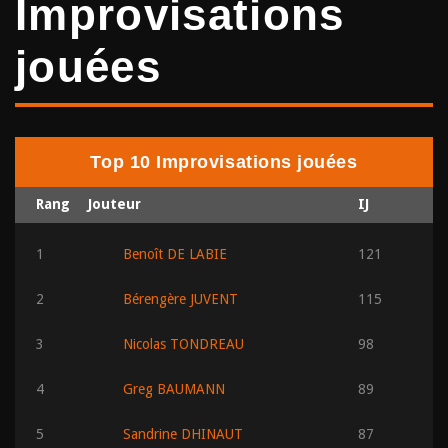
Improvisations
jouées
Top 10 Improvisations jouées
Rang
Jouteur
IJ
1
Benoît DE LABIE
121
2
Bérengère JUVENT
115
3
Nicolas TONDREAU
98
4
Greg BAUMANN
89
5
Sandrine DHINAUT
87