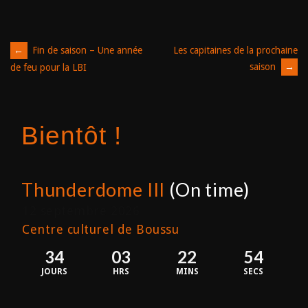
Post
←
Fin de saison – Une année
Les capitaines de la prochaine
saison
→
de feu pour la LBI
navigation
Bientôt !
Thunderdome III
(On time)
12 septembre 2026
Centre culturel de Boussu
34
03
22
54
JOURS
HRS
MINS
SECS