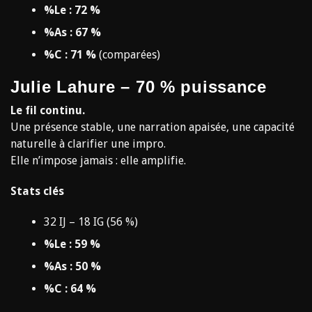
%Le : 72 %
%As : 67 %
%C : 71 %
(comparées)
Julie Lahure – 70 % puissance
Le fil continu.
Une présence stable, une narration apaisée, une capacité
naturelle à clarifier une impro.
Elle n’impose jamais : elle amplifie.
Stats clés
32 IJ – 18 IG (56 %)
%Le : 59 %
%As : 50 %
%C : 64 %