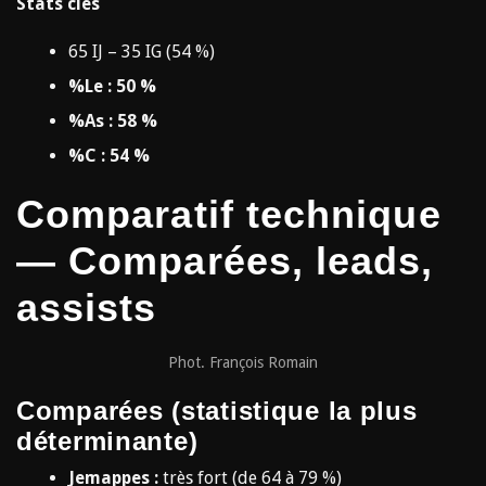
Stats clés
65 IJ – 35 IG (54 %)
%Le : 50 %
%As : 58 %
%C : 54 %
Comparatif technique
— Comparées, leads,
assists
Phot. François Romain
Comparées (statistique la plus
déterminante)
Jemappes :
très fort (de 64 à 79 %)