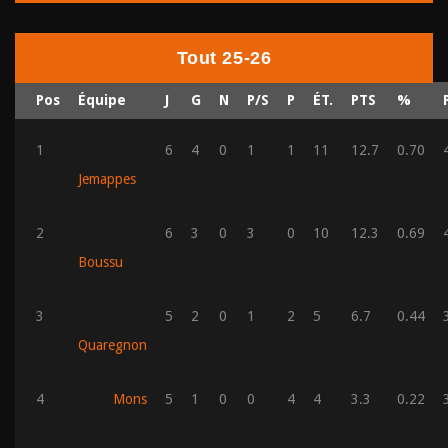
Tout 25-26
Pos
Équipe
J
G
N
P/S
P
ÉT.
PTS
%
1
6
4
0
1
1
11
12.7
0.70
Jemappes
2
6
3
0
3
0
10
12.3
0.69
Boussu
3
5
2
0
1
2
5
6.7
0.44
Quaregnon
4
Mons
5
1
0
0
4
4
3.3
0.22