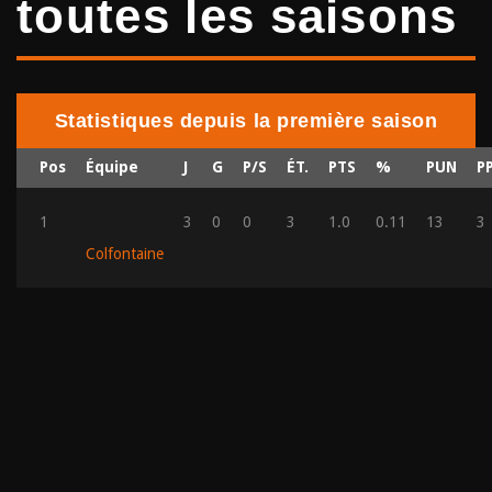
toutes les saisons
Statistiques depuis la première saison
Pos
Équipe
J
G
P/S
ÉT.
PTS
%
PUN
P
1
3
0
0
3
1.0
0.11
13
3
Colfontaine