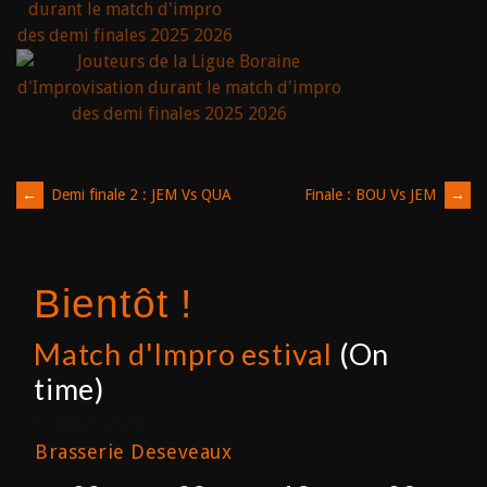
Post
←
Demi finale 2 : JEM Vs QUA
Finale : BOU Vs JEM
→
navigation
Bientôt !
Match d'Impro estival
(On
time)
8 août 2026
Brasserie Deseveaux