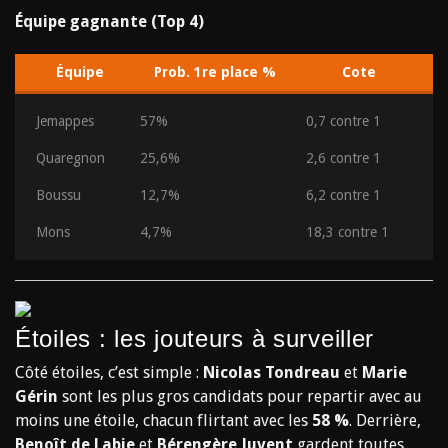
Équipe gagnante (Top 4)
Équipe
Prob. 1re place %
Cote
Jemappes
57%
0,7 contre 1
Quaregnon
25,6%
2,6 contre 1
Boussu
12,7%
6,2 contre 1
Mons
4,7%
18,3 contre 1
Étoiles : les jouteurs à surveiller
Côté étoiles, c’est simple :
Nicolas Tondreau
et
Marie
Gérin
sont les plus gros candidats pour repartir avec au
moins une étoile, chacun flirtant avec les
58 %
. Derrière,
Benoît d
e Labie
et
Bérengère Juvent
gardent toutes