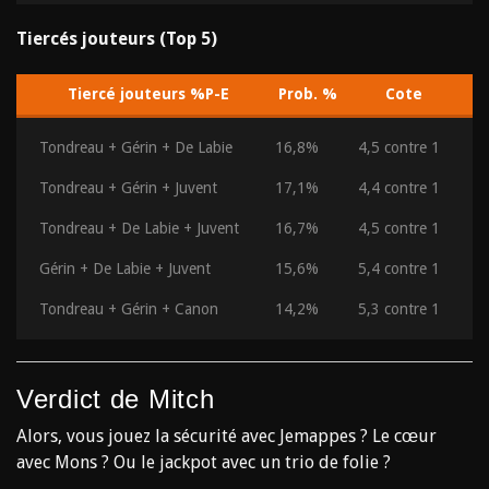
Tiercés jouteurs (Top 5)
Tiercé jouteurs %P-E
Prob. %
Cote
Tondreau + Gérin + De Labie
16,8%
4,5 contre 1
Tondreau + Gérin + Juvent
17,1%
4,4 contre 1
Tondreau + De Labie + Juvent
16,7%
4,5 contre 1
Gérin + De Labie + Juvent
15,6%
5,4 contre 1
Tondreau + Gérin + Canon
14,2%
5,3 contre 1
Verdict de Mitch
Alors, vous jouez la sécurité avec Jemappes ? Le cœur
avec Mons ? Ou le jackpot avec un trio de folie ?