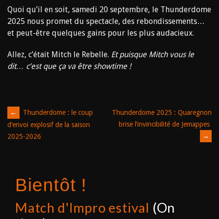
Quoi qu’il en soit, samedi 20 septembre, le Thunderdome
2025 nous promet du spectacle, des rebondissements…
et peut-être quelques gains pour les plus audacieux.
Allez, c’était Mitch le Rebelle.
Et puisque Mitch vous le
dit… c’est que ça va être showtime !
Post
←
Thunderdome : le coup
Thunderdome 2025 : Quaregnon
brise l’invincibilité de Jemappes
d’envoi explosif de la saison
navigation
→
2025-2026
Bientôt !
Match d'Impro estival
(On