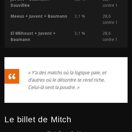
Dauvillée
contre 1
Meeus + Juvent + Baumann
3,1 %
28,6
contre 1
El Mkhoust + Juvent +
3,1 %
28,6
Baumann
contre 1
« Y’a des matchs où la logique paie, et
d’autres où le désordre te rend riche.
Celui-là sent la poudre. »
Le billet de Mitch