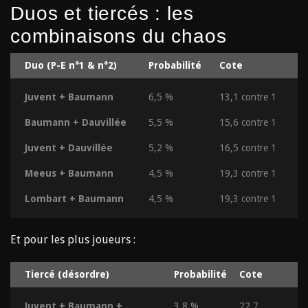
Duos et tiercés : les
combinaisons du chaos
Duo (P-E n°1 & n°2)
Probabilité
Cote
Juvent + Baumann
6,5 %
13,1 contre 1
Baumann + Dauvillée
5,5 %
15,6 contre 1
Juvent + Dauvillée
5,2 %
16,5 contre 1
Meeus + Baumann
4,5 %
19,3 contre 1
Lombart + Baumann
4,5 %
19,3 contre 1
Et pour les plus joueurs :
Tiercé (désordre)
Probabilité
Cote
Juvent + Baumann +
3,8 %
22,7