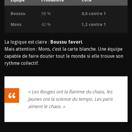
Équipe
Probabilité
Cote
Boussu
58 %
0,6 contre 1
Mons
42 %
1,2 contre 1
La logique est claire :
Boussu favori
.
Mais attention : Mons, c’est la carte blanche. Une équipe
capable de faire douter tout le monde si elle trouve son
rythme collectif.
« Les Rouges ont la flamme du chaos, les
Jaunes ont la science du tempo. Les paris
aiment le chaos. »