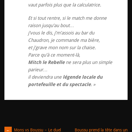
vaut parfois plus que la calculatrice.
Et si tout rentre, si le match me donne
raison jusqu’au bout…
j’vous le dis, j’m’assois au bar du
Chaudron, je commande ma bière,
et j’grave mon nom sur la chaise.
Parce qu’à ce moment-là,
Mitch le Rebelle
ne sera plus un simple
parieur…
il deviendra une
légende locale du
portefeuille et du spectacle
. »
←
Mons vs Boussu – Le duel
Boussu prend la tête dans un