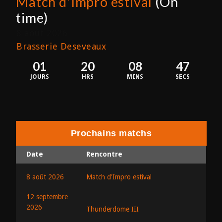
Match d'Impro estival
(On
time)
8 août 2026
Brasserie Deseveaux
01
20
08
47
JOURS
HRS
MINS
SECS
Prochains matchs
Date
Rencontre
8 août 2026
Match d'Impro estival
12 septembre
2026
Thunderdome III