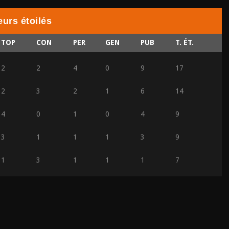
eurs étoilés
TOP
CON
PER
GEN
PUB
T. ÉT.
2
2
4
0
9
17
2
3
2
1
6
14
4
0
1
0
4
9
3
1
1
1
3
9
1
3
1
1
1
7