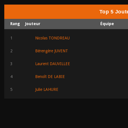
Top 5 Jout
Rang
Jouteur
Équipe
1
Nicolas TONDREAU
2
Bérengère JUVENT
3
Laurent DAUVILLEE
4
Benoît DE LABIE
5
Julie LAHURE