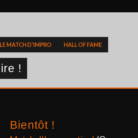
LE MATCH D’IMPRO
HALL OF FAME
ire !
Bientôt !