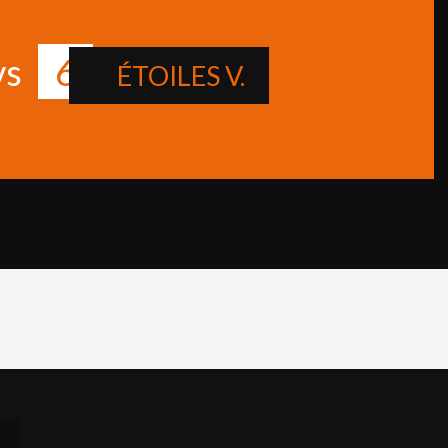
6
vs
ÉTOILES V.