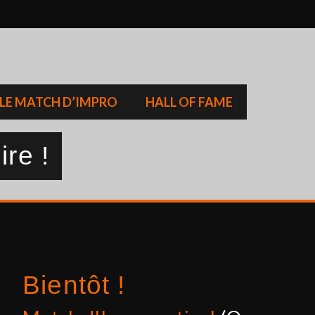
LE MATCH D’IMPRO
HALL OF FAME
ire !
Bientôt !