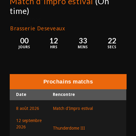
Match d'Impro estival
(On
time)
8 août 2026
Brasserie Deseveaux
00
12
33
22
JOURS
HRS
MINS
SECS
Prochains matchs
Date
Rencontre
8 août 2026
Match d'Impro estival
12 septembre
2026
Thunderdome III