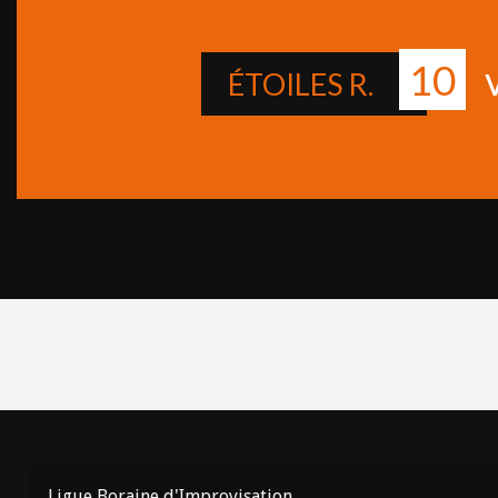
10
ÉTOILES R.
Ligue Boraine d'Improvisation