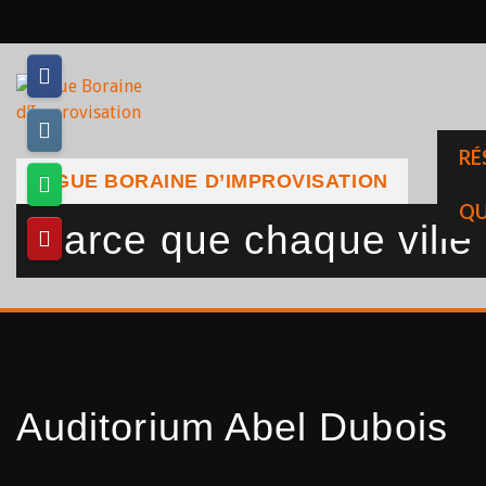
Skip
to
content
RÉ
LIGUE BORAINE D’IMPROVISATION
QU
Parce que chaque ville a
Auditorium Abel Dubois