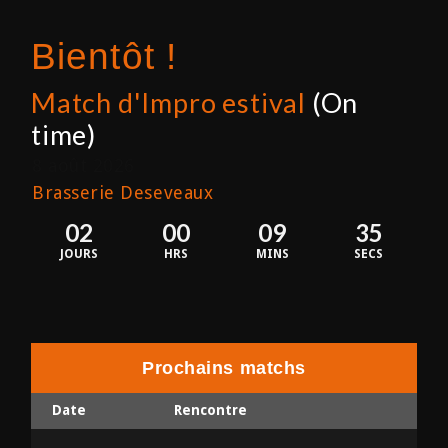
Bientôt !
Match d'Impro estival
(On
time)
8 août 2026
Brasserie Deseveaux
02
00
09
34
JOURS
HRS
MINS
SECS
Prochains matchs
Date
Rencontre