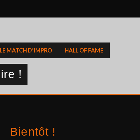
LE MATCH D’IMPRO
HALL OF FAME
ire !
Bientôt !