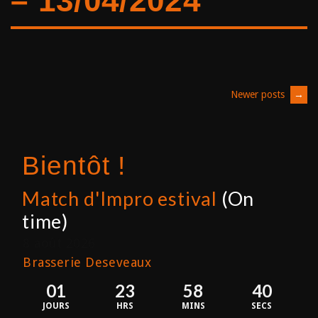
– 13/04/2024
Posts
Newer posts
→
navigation
Bientôt !
Match d'Impro estival
(On
time)
8 août 2026
Brasserie Deseveaux
01
23
58
40
JOURS
HRS
MINS
SECS