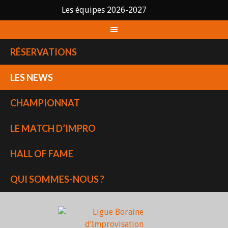
Les équipes 2026-2027
Skip
to
content
RÉSERVATIONS
LES NEWS
CHAMPIONNAT
LE MATCH D’IMPRO
HALL OF FAME
QUI SOMMES-NOUS ?