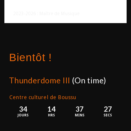
2023-2026 : Maître de Musique
Bientôt !
Thunderdome III
(On time)
12 septembre 2026
Centre culturel de Boussu
34
14
37
27
JOURS
HRS
MINS
SECS