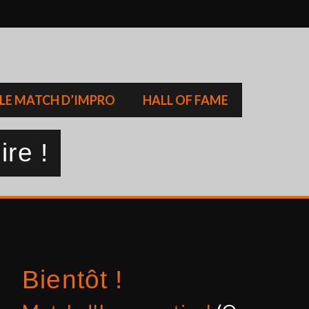
LE MATCH D’IMPRO
HALL OF FAME
ire !
Bientôt !