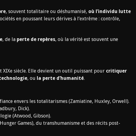
bre
, souvent totalitaire ou déshumanisé,
où l’individu lutte
ociétés en poussant leurs dérives à l’extrême : contrôle,
re
, de la
perte de repères
, où la vérité est souvent une
t XIXe siècle. Elle devient un outil puissant pour
critiquer
 technologie
, ou
la perte d’humanité
.
ance envers les totalitarismes (Zamiatine, Huxley, Orwell).
adbury, Dick).
ologie (Atwood, Gibson).
 (Hunger Games), du transhumanisme et des récits post-