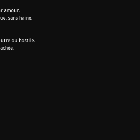
ar amour.
ue, sans haine.
utre ou hostile.
cachée.