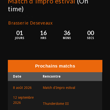
Match d'Impro estival
(On
time)
8 août 2026
Brasserie Deseveaux
01
16
36
00
JOURS
HRS
MINS
SECS
Prochains matchs
Date
Rencontre
8 août 2026
Match d'Impro estival
12 septembre
2026
Thunderdome III