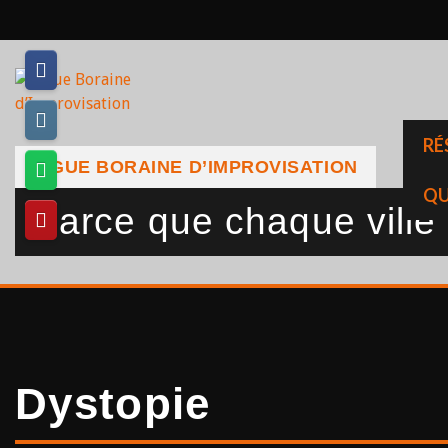
Skip
to
content
RÉ
LIGUE BORAINE D’IMPROVISATION
QU
Parce que chaque ville a
Dystopie