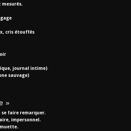
t mesurés.
ngage
, cris étouffés
oir
ique, journal intime)
zone sauvage)
e »
s se faire remarquer.
aire, impersonnel.
e muette.