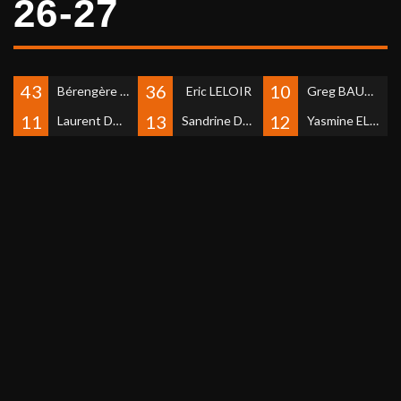
26-27
43
36
10
Bérengère JUVENT
Eric LELOIR
Greg BAUMANN
11
13
12
Laurent DAUVILLEE
Sandrine DHINAUT
Yasmine EL MKHOUST